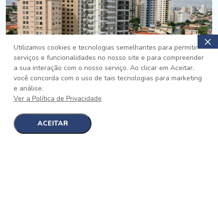
Utilizamos cookies e tecnologias semelhantes para permitir
serviços e funcionalidades no nosso site e para compreender
PRONTO
a sua interação com o nosso serviço. Ao clicar em Aceitar,
você concorda com o uso de tais tecnologias para marketing
Jardim da Saúde, São Paulo
e análise.
Auge Jardim da Saúde
Ver a Política de Privacidade
No auge da Flexibilidade
[saiba mais]
ACEITAR
1
1
detalhes