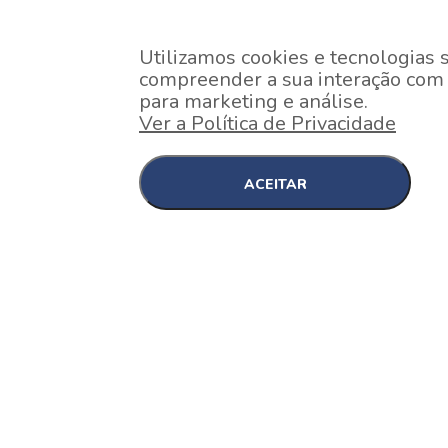
Utilizamos cookies e tecnologias 
compreender a sua interação com o
para marketing e análise.
Ver a Política de Privacidade
ACEITAR
EM CONSTRUÇÃO
Pinheiros , São Paulo
Nex One Faria Lima
A 2 minutos a pé da estação Faria Lima do Metrô 
minutos a pé do Shopping...
[saiba mais]