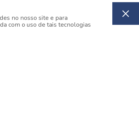
des no nosso site e para
da com o uso de tais tecnologias
EM CONSTRUÇÃO
ooklin, São Paulo
y One Estação Brooklin
7 minutos a pé da Estação Brooklin do Metrô.
aiba mais]