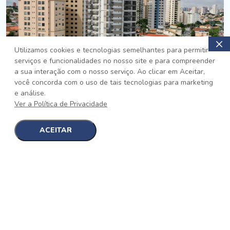
Utilizamos cookies e tecnologias semelhantes para permitir
serviços e funcionalidades no nosso site e para compreender
PRONTO
a sua interação com o nosso serviço. Ao clicar em Aceitar,
você concorda com o uso de tais tecnologias para marketing
Jardim da Saúde, São Paulo
e análise.
Auge Jardim da Saúde
Ver a Política de Privacidade
No auge da Flexibilidade
[saiba mais]
ACEITAR
1
1
detalhes