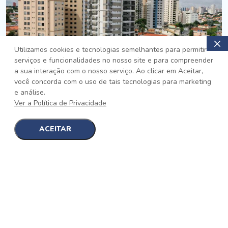
Utilizamos cookies e tecnologias semelhantes para permitir
serviços e funcionalidades no nosso site e para compreender
PRONTO
a sua interação com o nosso serviço. Ao clicar em Aceitar,
você concorda com o uso de tais tecnologias para marketing
Jardim da Saúde, São Paulo
e análise.
Auge Jardim da Saúde
Ver a Política de Privacidade
No auge da Flexibilidade
[saiba mais]
ACEITAR
1
1
detalhes