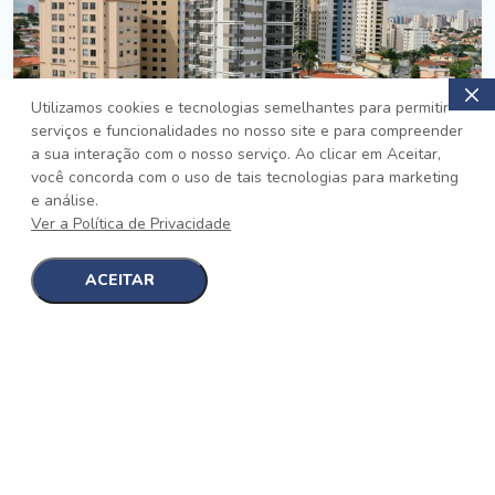
Utilizamos cookies e tecnologias semelhantes para permitir
serviços e funcionalidades no nosso site e para compreender
PRONTO
a sua interação com o nosso serviço. Ao clicar em Aceitar,
você concorda com o uso de tais tecnologias para marketing
Jardim da Saúde, São Paulo
e análise.
Auge Jardim da Saúde
Ver a Política de Privacidade
No auge da Flexibilidade
[saiba mais]
ACEITAR
1
1
detalhes