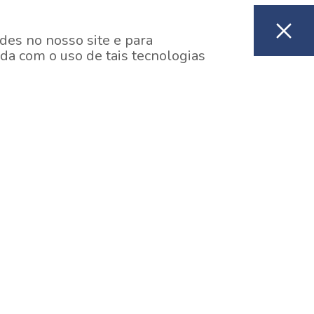
des no nosso site e para
da com o uso de tais tecnologias
EM CONSTRUÇÃO
ooklin, São Paulo
y One Estação Brooklin
7 minutos a pé da Estação Brooklin do Metrô.
aiba mais]