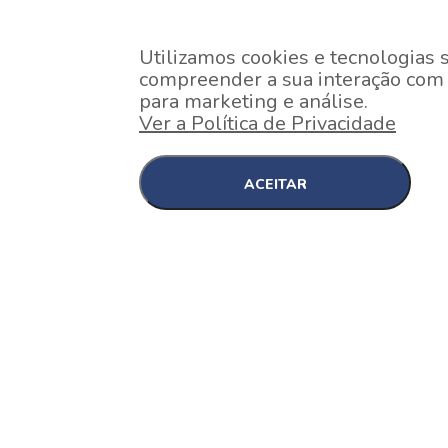
Utilizamos cookies e tecnologias 
compreender a sua interação com o
para marketing e análise.
Ver a Política de Privacidade
ACEITAR
EM CONSTRUÇÃO
Pinheiros , São Paulo
Nex One Faria Lima
A 2 minutos a pé da estação Faria Lima do Metrô 
minutos a pé do Shopping...
[saiba mais]