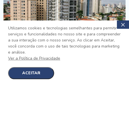
Utilizamos cookies e tecnologias semelhantes para permitir
serviços e funcionalidades no nosso site e para compreender
PRONTO
a sua interação com o nosso serviço. Ao clicar em Aceitar,
você concorda com o uso de tais tecnologias para marketing
Jardim da Saúde, São Paulo
e análise.
Auge Jardim da Saúde
Ver a Política de Privacidade
No auge da Flexibilidade
[saiba mais]
ACEITAR
1
1
detalhes