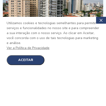
Utilizamos cookies e tecnologias semelhantes para permitir
serviços e funcionalidades no nosso site e para compreender
PRONTO
a sua interação com o nosso serviço. Ao clicar em Aceitar,
você concorda com o uso de tais tecnologias para marketing
Jardim da Saúde, São Paulo
e análise.
Auge Jardim da Saúde
Ver a Política de Privacidade
No auge da Flexibilidade
[saiba mais]
ACEITAR
1
1
detalhes