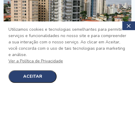
Utilizamos cookies e tecnologias semelhantes para permitir
serviços e funcionalidades no nosso site e para compreender
PRONTO
a sua interação com o nosso serviço. Ao clicar em Aceitar,
você concorda com o uso de tais tecnologias para marketing
Jardim da Saúde, São Paulo
e análise.
Auge Jardim da Saúde
Ver a Política de Privacidade
No auge da Flexibilidade
[saiba mais]
ACEITAR
1
1
detalhes