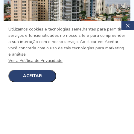
Utilizamos cookies e tecnologias semelhantes para permitir
serviços e funcionalidades no nosso site e para compreender
PRONTO
a sua interação com o nosso serviço. Ao clicar em Aceitar,
você concorda com o uso de tais tecnologias para marketing
Jardim da Saúde, São Paulo
e análise.
Auge Jardim da Saúde
Ver a Política de Privacidade
No auge da Flexibilidade
[saiba mais]
ACEITAR
1
1
detalhes