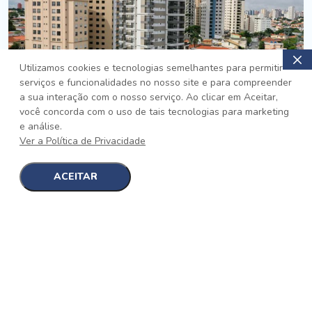
Utilizamos cookies e tecnologias semelhantes para permitir
serviços e funcionalidades no nosso site e para compreender
PRONTO
a sua interação com o nosso serviço. Ao clicar em Aceitar,
você concorda com o uso de tais tecnologias para marketing
Jardim da Saúde, São Paulo
e análise.
Auge Jardim da Saúde
Ver a Política de Privacidade
No auge da Flexibilidade
[saiba mais]
ACEITAR
1
1
detalhes