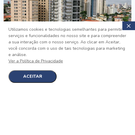
Utilizamos cookies e tecnologias semelhantes para permitir
serviços e funcionalidades no nosso site e para compreender
PRONTO
a sua interação com o nosso serviço. Ao clicar em Aceitar,
você concorda com o uso de tais tecnologias para marketing
Jardim da Saúde, São Paulo
e análise.
Auge Jardim da Saúde
Ver a Política de Privacidade
No auge da Flexibilidade
[saiba mais]
ACEITAR
1
1
detalhes