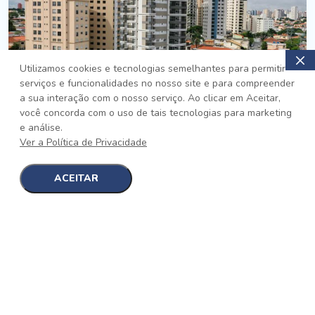
Utilizamos cookies e tecnologias semelhantes para permitir
serviços e funcionalidades no nosso site e para compreender
PRONTO
a sua interação com o nosso serviço. Ao clicar em Aceitar,
você concorda com o uso de tais tecnologias para marketing
Jardim da Saúde, São Paulo
e análise.
Auge Jardim da Saúde
Ver a Política de Privacidade
No auge da Flexibilidade
[saiba mais]
ACEITAR
1
1
detalhes