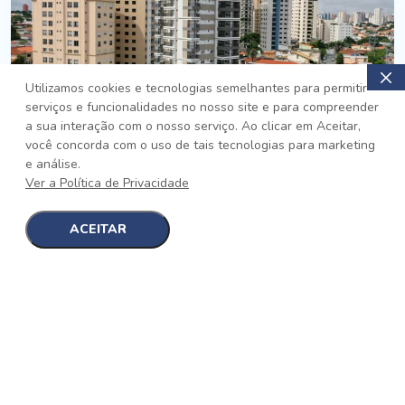
Utilizamos cookies e tecnologias semelhantes para permitir
serviços e funcionalidades no nosso site e para compreender
PRONTO
a sua interação com o nosso serviço. Ao clicar em Aceitar,
você concorda com o uso de tais tecnologias para marketing
Jardim da Saúde, São Paulo
e análise.
Auge Jardim da Saúde
Ver a Política de Privacidade
No auge da Flexibilidade
[saiba mais]
ACEITAR
1
1
detalhes