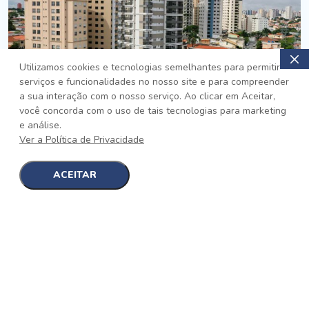
Utilizamos cookies e tecnologias semelhantes para permitir
serviços e funcionalidades no nosso site e para compreender
PRONTO
a sua interação com o nosso serviço. Ao clicar em Aceitar,
você concorda com o uso de tais tecnologias para marketing
Jardim da Saúde, São Paulo
e análise.
Auge Jardim da Saúde
Ver a Política de Privacidade
No auge da Flexibilidade
[saiba mais]
ACEITAR
1
1
detalhes