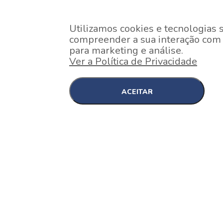
Utilizamos cookies e tecnologias 
compreender a sua interação com o
para marketing e análise.
Ver a Política de Privacidade
ACEITAR
EM CONSTRUÇÃO
Pinheiros , São Paulo
Nex One Faria Lima
A 2 minutos a pé da estação Faria Lima do Metrô 
minutos a pé do Shopping...
[saiba mais]