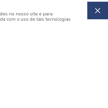
des no nosso site e para
da com o uso de tais tecnologias
EM CONSTRUÇÃO
ooklin, São Paulo
y One Estação Brooklin
7 minutos a pé da Estação Brooklin do Metrô.
aiba mais]