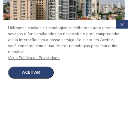
Utilizamos cookies e tecnologias semelhantes para permitir
serviços e funcionalidades no nosso site e para compreender
PRONTO
a sua interação com o nosso serviço. Ao clicar em Aceitar,
você concorda com o uso de tais tecnologias para marketing
Jardim da Saúde, São Paulo
e análise.
Auge Jardim da Saúde
Ver a Política de Privacidade
No auge da Flexibilidade
[saiba mais]
ACEITAR
1
1
detalhes