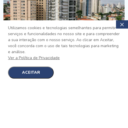
Utilizamos cookies e tecnologias semelhantes para permitir
serviços e funcionalidades no nosso site e para compreender
PRONTO
a sua interação com o nosso serviço. Ao clicar em Aceitar,
você concorda com o uso de tais tecnologias para marketing
Jardim da Saúde, São Paulo
e análise.
Auge Jardim da Saúde
Ver a Política de Privacidade
No auge da Flexibilidade
[saiba mais]
ACEITAR
1
1
detalhes