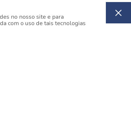
des no nosso site e para
da com o uso de tais tecnologias
EM CONSTRUÇÃO
ooklin, São Paulo
y One Estação Brooklin
7 minutos a pé da Estação Brooklin do Metrô.
aiba mais]