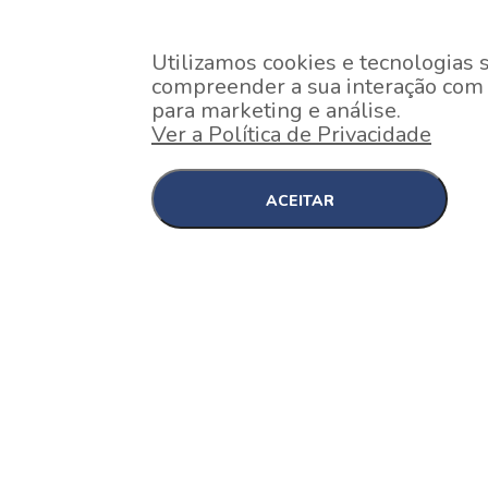
Utilizamos cookies e tecnologias 
compreender a sua interação com o
para marketing e análise.
Ver a Política de Privacidade
ACEITAR
EM CONSTRUÇÃO
Pinheiros , São Paulo
Nex One Faria Lima
A 2 minutos a pé da estação Faria Lima do Metrô 
minutos a pé do Shopping...
[saiba mais]