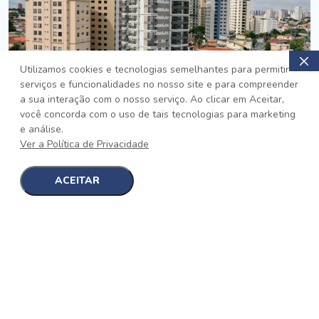
Utilizamos cookies e tecnologias semelhantes para permitir
serviços e funcionalidades no nosso site e para compreender
PRONTO
a sua interação com o nosso serviço. Ao clicar em Aceitar,
você concorda com o uso de tais tecnologias para marketing
Jardim da Saúde, São Paulo
e análise.
Auge Jardim da Saúde
Ver a Política de Privacidade
No auge da Flexibilidade
[saiba mais]
ACEITAR
1
1
detalhes