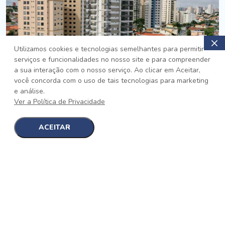
Utilizamos cookies e tecnologias semelhantes para permitir
serviços e funcionalidades no nosso site e para compreender
PRONTO
a sua interação com o nosso serviço. Ao clicar em Aceitar,
você concorda com o uso de tais tecnologias para marketing
Jardim da Saúde, São Paulo
e análise.
Auge Jardim da Saúde
Ver a Política de Privacidade
No auge da Flexibilidade
[saiba mais]
ACEITAR
1
1
detalhes