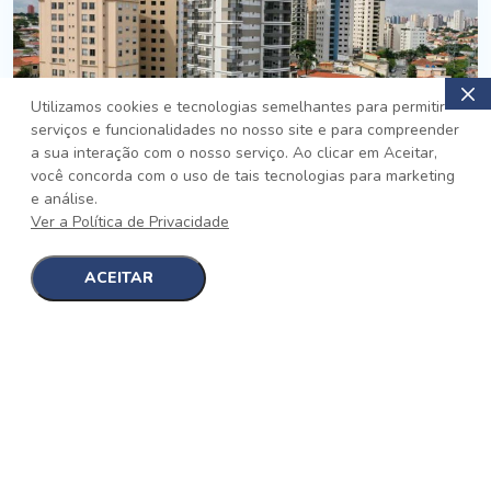
Utilizamos cookies e tecnologias semelhantes para permitir
serviços e funcionalidades no nosso site e para compreender
PRONTO
a sua interação com o nosso serviço. Ao clicar em Aceitar,
você concorda com o uso de tais tecnologias para marketing
Jardim da Saúde, São Paulo
e análise.
Auge Jardim da Saúde
Ver a Política de Privacidade
No auge da Flexibilidade
[saiba mais]
ACEITAR
1
1
detalhes