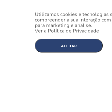
Utilizamos cookies e tecnologias 
compreender a sua interação com o
para marketing e análise.
Ver a Política de Privacidade
ACEITAR
EM CONSTRUÇÃO
Pinheiros , São Paulo
Nex One Faria Lima
A 2 minutos a pé da estação Faria Lima do Metrô 
minutos a pé do Shopping...
[saiba mais]