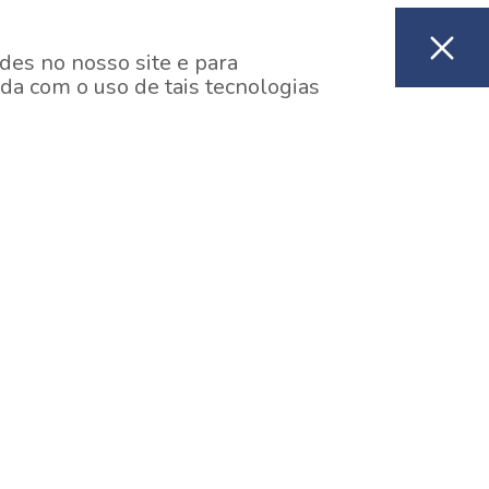
des no nosso site e para
da com o uso de tais tecnologias
EM CONSTRUÇÃO
ooklin, São Paulo
y One Estação Brooklin
7 minutos a pé da Estação Brooklin do Metrô.
aiba mais]