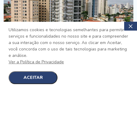
Utilizamos cookies e tecnologias semelhantes para permitir
serviços e funcionalidades no nosso site e para compreender
PRONTO
a sua interação com o nosso serviço. Ao clicar em Aceitar,
você concorda com o uso de tais tecnologias para marketing
Jardim da Saúde, São Paulo
e análise.
Auge Jardim da Saúde
Ver a Política de Privacidade
No auge da Flexibilidade
[saiba mais]
ACEITAR
1
1
detalhes