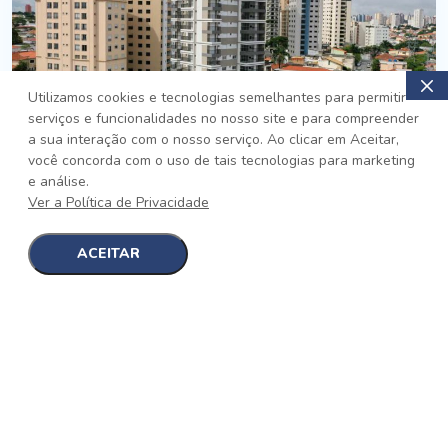
Utilizamos cookies e tecnologias semelhantes para permitir
serviços e funcionalidades no nosso site e para compreender
PRONTO
a sua interação com o nosso serviço. Ao clicar em Aceitar,
você concorda com o uso de tais tecnologias para marketing
Jardim da Saúde, São Paulo
e análise.
Auge Jardim da Saúde
Ver a Política de Privacidade
No auge da Flexibilidade
[saiba mais]
ACEITAR
1
1
detalhes