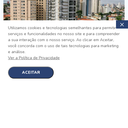
Utilizamos cookies e tecnologias semelhantes para permitir
serviços e funcionalidades no nosso site e para compreender
PRONTO
a sua interação com o nosso serviço. Ao clicar em Aceitar,
você concorda com o uso de tais tecnologias para marketing
Jardim da Saúde, São Paulo
e análise.
Auge Jardim da Saúde
Ver a Política de Privacidade
No auge da Flexibilidade
[saiba mais]
ACEITAR
1
1
detalhes