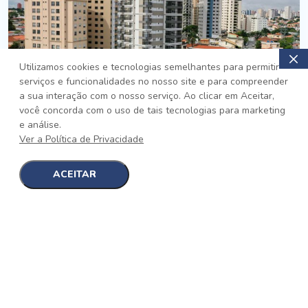
Utilizamos cookies e tecnologias semelhantes para permitir
serviços e funcionalidades no nosso site e para compreender
PRONTO
a sua interação com o nosso serviço. Ao clicar em Aceitar,
você concorda com o uso de tais tecnologias para marketing
Jardim da Saúde, São Paulo
e análise.
Auge Jardim da Saúde
Ver a Política de Privacidade
No auge da Flexibilidade
[saiba mais]
ACEITAR
1
1
detalhes