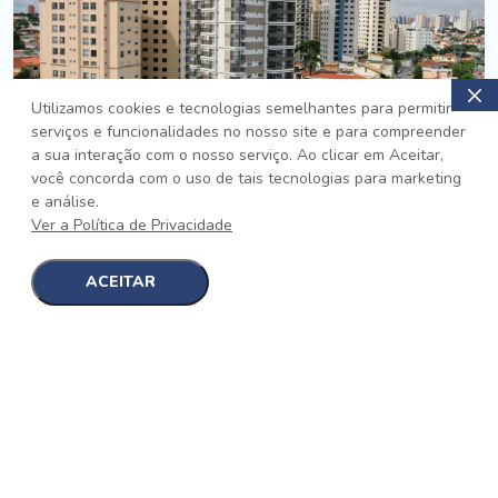
Utilizamos cookies e tecnologias semelhantes para permitir
serviços e funcionalidades no nosso site e para compreender
PRONTO
a sua interação com o nosso serviço. Ao clicar em Aceitar,
você concorda com o uso de tais tecnologias para marketing
Jardim da Saúde, São Paulo
e análise.
Auge Jardim da Saúde
Ver a Política de Privacidade
No auge da Flexibilidade
[saiba mais]
ACEITAR
1
1
detalhes