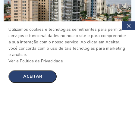
Utilizamos cookies e tecnologias semelhantes para permitir
serviços e funcionalidades no nosso site e para compreender
PRONTO
a sua interação com o nosso serviço. Ao clicar em Aceitar,
você concorda com o uso de tais tecnologias para marketing
Jardim da Saúde, São Paulo
e análise.
Auge Jardim da Saúde
Ver a Política de Privacidade
No auge da Flexibilidade
[saiba mais]
ACEITAR
1
1
detalhes