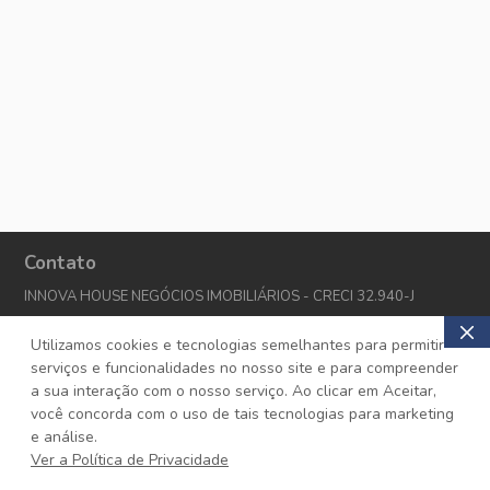
Contato
INNOVA HOUSE NEGÓCIOS IMOBILIÁRIOS - CRECI 32.940-J
Rua do Rocio, 220, 7° e 8º andar | Vila Olímpia | São Paulo | SP | CEP
Utilizamos cookies e tecnologias semelhantes para permitir
04552-903
serviços e funcionalidades no nosso site e para compreender
(11) 2601-6059 | (11) 3124-5470
a sua interação com o nosso serviço. Ao clicar em Aceitar,
WhatsApp (11) 99914-8374
você concorda com o uso de tais tecnologias para marketing
atendimento@innovabr.com.br
e análise.
Ver a Política de Privacidade