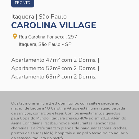
PRONTO
Itaquera | São Paulo
CAROLINA VILLAGE
Rua Carolina Fonseca , 297
Itaquera, São Paulo - SP
Apartamento 47m² com 2 Dorms. |
Apartamento 52m² com 2 Dorms. |
Apartamento 63m² com 2 Dorms.
Que tal morar em um 2 e 3 dormitórios com suíte e sacada no
melhor de Itaquera? O Carolina Village está numa região cercada
de serviços, comércios e lazer. Com os investimentos gerados
pela Copa do Mundo, Itaquera cresceu 40% só em 2013. Além do
Arena Corinthians, recebeu novos restaurantes, lanchonetes,
choperias, e a Prefeitura tem planos de inaugurar escolas, creches,
postos de saúde (AMA), hospitais e um polo tecnológico ao lado
da estação Itaquera do metrô.