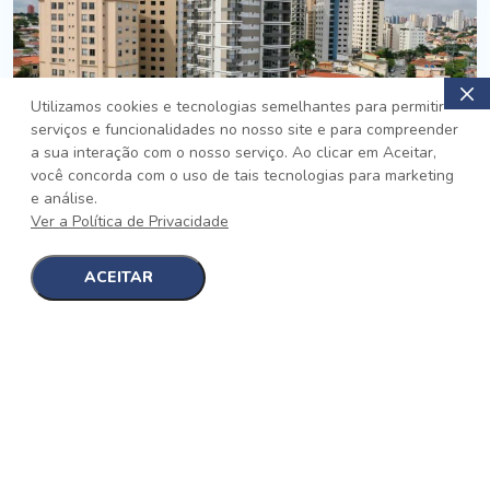
Utilizamos cookies e tecnologias semelhantes para permitir
serviços e funcionalidades no nosso site e para compreender
PRONTO
a sua interação com o nosso serviço. Ao clicar em Aceitar,
você concorda com o uso de tais tecnologias para marketing
Jardim da Saúde, São Paulo
e análise.
Auge Jardim da Saúde
Ver a Política de Privacidade
No auge da Flexibilidade
[saiba mais]
ACEITAR
1
1
detalhes