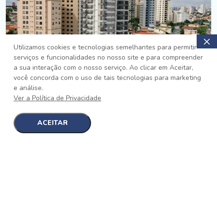
Utilizamos cookies e tecnologias semelhantes para permitir
serviços e funcionalidades no nosso site e para compreender
PRONTO
a sua interação com o nosso serviço. Ao clicar em Aceitar,
você concorda com o uso de tais tecnologias para marketing
Jardim da Saúde, São Paulo
e análise.
Auge Jardim da Saúde
Ver a Política de Privacidade
No auge da Flexibilidade
[saiba mais]
ACEITAR
1
1
detalhes