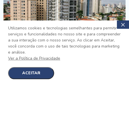
Utilizamos cookies e tecnologias semelhantes para permitir
serviços e funcionalidades no nosso site e para compreender
PRONTO
a sua interação com o nosso serviço. Ao clicar em Aceitar,
você concorda com o uso de tais tecnologias para marketing
Jardim da Saúde, São Paulo
e análise.
Auge Jardim da Saúde
Ver a Política de Privacidade
No auge da Flexibilidade
[saiba mais]
ACEITAR
1
1
detalhes