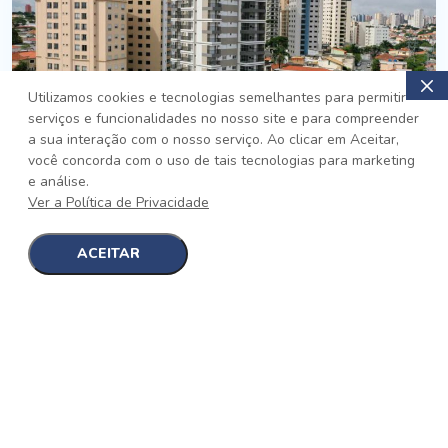
Utilizamos cookies e tecnologias semelhantes para permitir
serviços e funcionalidades no nosso site e para compreender
PRONTO
a sua interação com o nosso serviço. Ao clicar em Aceitar,
você concorda com o uso de tais tecnologias para marketing
Jardim da Saúde, São Paulo
e análise.
Auge Jardim da Saúde
Ver a Política de Privacidade
No auge da Flexibilidade
[saiba mais]
ACEITAR
1
1
detalhes