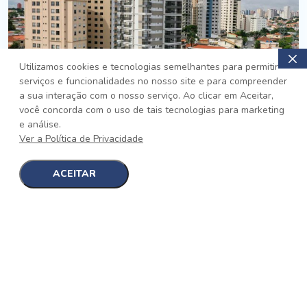
Utilizamos cookies e tecnologias semelhantes para permitir
serviços e funcionalidades no nosso site e para compreender
PRONTO
a sua interação com o nosso serviço. Ao clicar em Aceitar,
você concorda com o uso de tais tecnologias para marketing
Jardim da Saúde, São Paulo
e análise.
Auge Jardim da Saúde
Ver a Política de Privacidade
No auge da Flexibilidade
[saiba mais]
ACEITAR
1
1
detalhes