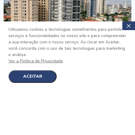
Utilizamos cookies e tecnologias semelhantes para permitir
serviços e funcionalidades no nosso site e para compreender
PRONTO
a sua interação com o nosso serviço. Ao clicar em Aceitar,
você concorda com o uso de tais tecnologias para marketing
Jardim da Saúde, São Paulo
e análise.
Auge Jardim da Saúde
Ver a Política de Privacidade
No auge da Flexibilidade
[saiba mais]
ACEITAR
1
1
detalhes