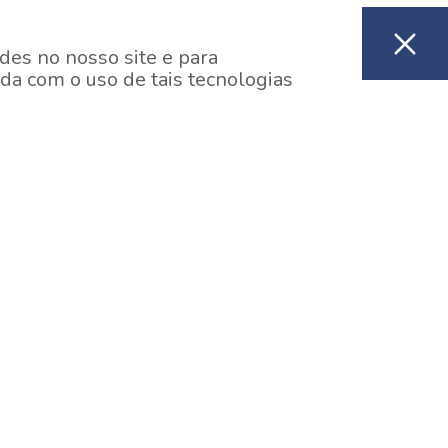
des no nosso site e para
da com o uso de tais tecnologias
EM CONSTRUÇÃO
ooklin, São Paulo
y One Estação Brooklin
7 minutos a pé da Estação Brooklin do Metrô.
aiba mais]