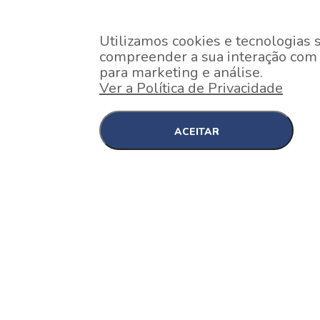
Utilizamos cookies e tecnologias 
compreender a sua interação com o
para marketing e análise.
Ver a Política de Privacidade
ACEITAR
EM CONSTRUÇÃO
Pinheiros , São Paulo
Nex One Faria Lima
A 2 minutos a pé da estação Faria Lima do Metrô 
minutos a pé do Shopping...
[saiba mais]