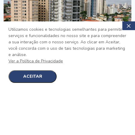
Utilizamos cookies e tecnologias semelhantes para permitir
serviços e funcionalidades no nosso site e para compreender
PRONTO
a sua interação com o nosso serviço. Ao clicar em Aceitar,
você concorda com o uso de tais tecnologias para marketing
Jardim da Saúde, São Paulo
e análise.
Auge Jardim da Saúde
Ver a Política de Privacidade
No auge da Flexibilidade
[saiba mais]
ACEITAR
1
1
detalhes