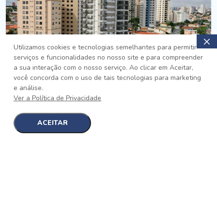
Utilizamos cookies e tecnologias semelhantes para permitir
serviços e funcionalidades no nosso site e para compreender
PRONTO
a sua interação com o nosso serviço. Ao clicar em Aceitar,
você concorda com o uso de tais tecnologias para marketing
Jardim da Saúde, São Paulo
e análise.
Auge Jardim da Saúde
Ver a Política de Privacidade
No auge da Flexibilidade
[saiba mais]
ACEITAR
1
1
detalhes