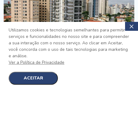
Utilizamos cookies e tecnologias semelhantes para permitir
serviços e funcionalidades no nosso site e para compreender
PRONTO
a sua interação com o nosso serviço. Ao clicar em Aceitar,
você concorda com o uso de tais tecnologias para marketing
Jardim da Saúde, São Paulo
e análise.
Auge Jardim da Saúde
Ver a Política de Privacidade
No auge da Flexibilidade
[saiba mais]
ACEITAR
1
1
detalhes