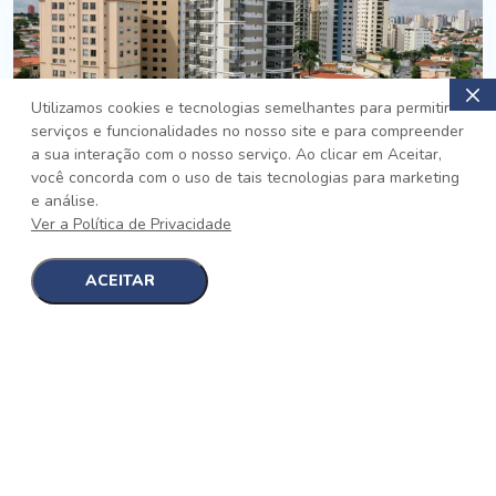
Utilizamos cookies e tecnologias semelhantes para permitir
serviços e funcionalidades no nosso site e para compreender
PRONTO
a sua interação com o nosso serviço. Ao clicar em Aceitar,
você concorda com o uso de tais tecnologias para marketing
Jardim da Saúde, São Paulo
e análise.
Auge Jardim da Saúde
Ver a Política de Privacidade
No auge da Flexibilidade
[saiba mais]
ACEITAR
1
1
detalhes