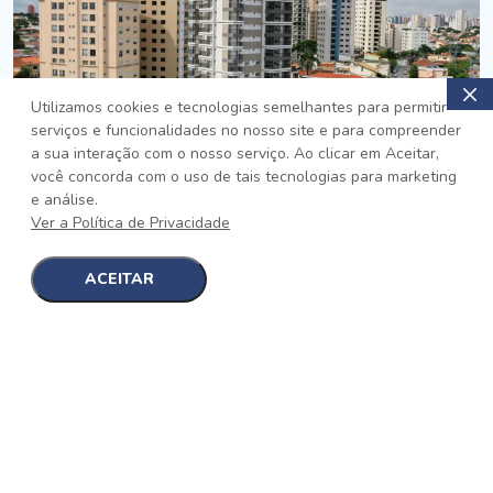
Utilizamos cookies e tecnologias semelhantes para permitir
serviços e funcionalidades no nosso site e para compreender
PRONTO
a sua interação com o nosso serviço. Ao clicar em Aceitar,
você concorda com o uso de tais tecnologias para marketing
Jardim da Saúde, São Paulo
e análise.
Auge Jardim da Saúde
Ver a Política de Privacidade
No auge da Flexibilidade
[saiba mais]
ACEITAR
1
1
detalhes