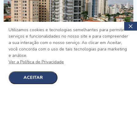
Utilizamos cookies e tecnologias semelhantes para permitir
serviços e funcionalidades no nosso site e para compreender
PRONTO
a sua interação com o nosso serviço. Ao clicar em Aceitar,
você concorda com o uso de tais tecnologias para marketing
Jardim da Saúde, São Paulo
e análise.
Auge Jardim da Saúde
Ver a Política de Privacidade
No auge da Flexibilidade
[saiba mais]
ACEITAR
1
1
detalhes