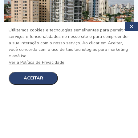
Utilizamos cookies e tecnologias semelhantes para permitir
serviços e funcionalidades no nosso site e para compreender
PRONTO
a sua interação com o nosso serviço. Ao clicar em Aceitar,
você concorda com o uso de tais tecnologias para marketing
Jardim da Saúde, São Paulo
e análise.
Auge Jardim da Saúde
Ver a Política de Privacidade
No auge da Flexibilidade
[saiba mais]
ACEITAR
1
1
detalhes