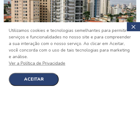
Utilizamos cookies e tecnologias semelhantes para permitir
serviços e funcionalidades no nosso site e para compreender
PRONTO
a sua interação com o nosso serviço. Ao clicar em Aceitar,
você concorda com o uso de tais tecnologias para marketing
Jardim da Saúde, São Paulo
e análise.
Auge Jardim da Saúde
Ver a Política de Privacidade
No auge da Flexibilidade
[saiba mais]
ACEITAR
1
1
detalhes