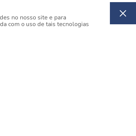
des no nosso site e para
da com o uso de tais tecnologias
EM CONSTRUÇÃO
ooklin, São Paulo
y One Estação Brooklin
7 minutos a pé da Estação Brooklin do Metrô.
aiba mais]