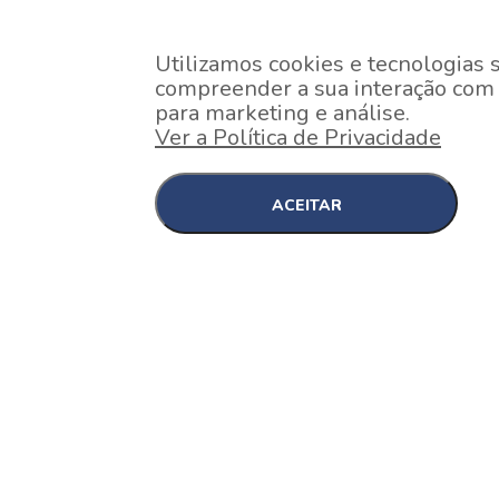
Utilizamos cookies e tecnologias 
compreender a sua interação com o
para marketing e análise.
Ver a Política de Privacidade
ACEITAR
EM CONSTRUÇÃO
Pinheiros , São Paulo
Nex One Faria Lima
A 2 minutos a pé da estação Faria Lima do Metrô 
minutos a pé do Shopping...
[saiba mais]