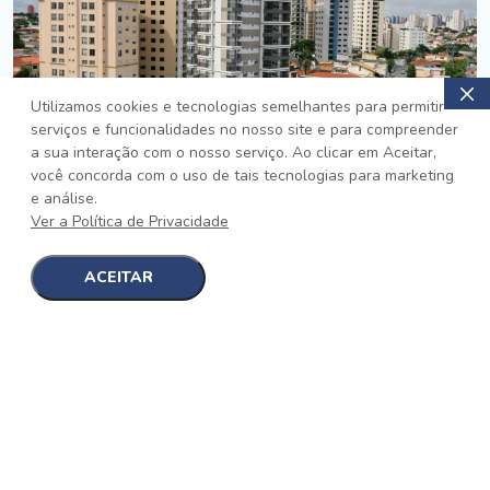
Utilizamos cookies e tecnologias semelhantes para permitir
serviços e funcionalidades no nosso site e para compreender
PRONTO
a sua interação com o nosso serviço. Ao clicar em Aceitar,
você concorda com o uso de tais tecnologias para marketing
Jardim da Saúde, São Paulo
e análise.
Auge Jardim da Saúde
Ver a Política de Privacidade
No auge da Flexibilidade
[saiba mais]
ACEITAR
1
1
detalhes