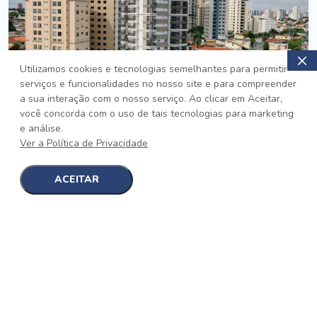
Utilizamos cookies e tecnologias semelhantes para permitir
serviços e funcionalidades no nosso site e para compreender
PRONTO
a sua interação com o nosso serviço. Ao clicar em Aceitar,
você concorda com o uso de tais tecnologias para marketing
Jardim da Saúde, São Paulo
e análise.
Auge Jardim da Saúde
Ver a Política de Privacidade
No auge da Flexibilidade
[saiba mais]
ACEITAR
1
1
detalhes