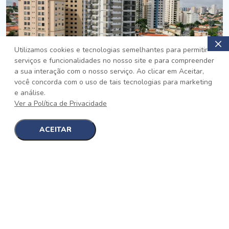
Utilizamos cookies e tecnologias semelhantes para permitir
serviços e funcionalidades no nosso site e para compreender
PRONTO
a sua interação com o nosso serviço. Ao clicar em Aceitar,
você concorda com o uso de tais tecnologias para marketing
Jardim da Saúde, São Paulo
e análise.
Auge Jardim da Saúde
Ver a Política de Privacidade
No auge da Flexibilidade
[saiba mais]
ACEITAR
1
1
detalhes